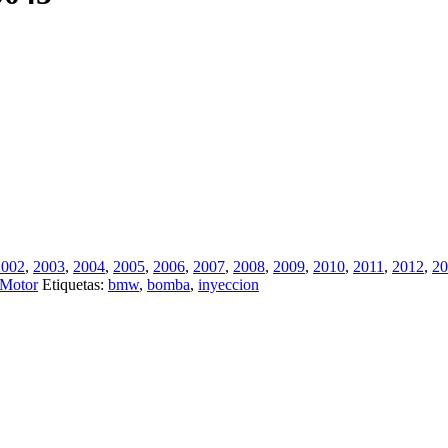
2002
,
2003
,
2004
,
2005
,
2006
,
2007
,
2008
,
2009
,
2010
,
2011
,
2012
,
20
Motor
Etiquetas:
bmw
,
bomba
,
inyeccion