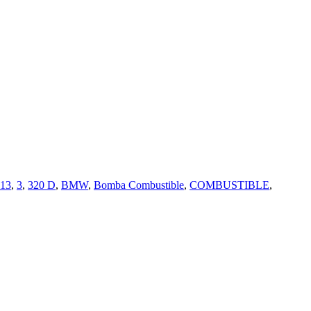
13
,
3
,
320 D
,
BMW
,
Bomba Combustible
,
COMBUSTIBLE
,