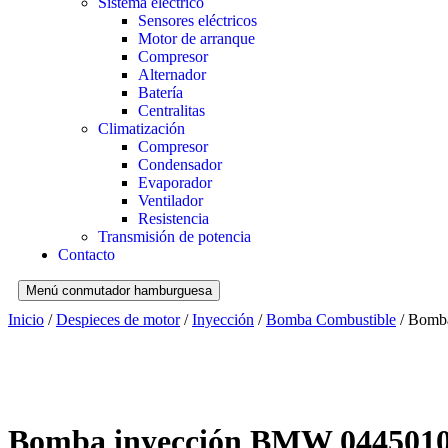
Sistema eléctrico
Sensores eléctricos
Motor de arranque
Compresor
Alternador
Batería
Centralitas
Climatización
Compresor
Condensador
Evaporador
Ventilador
Resistencia
Transmisión de potencia
Contacto
Menú conmutador hamburguesa
Inicio
/
Despieces de motor
/
Inyección
/
Bomba Combustible
/ Bomb
Bomba inyección BMW 044501