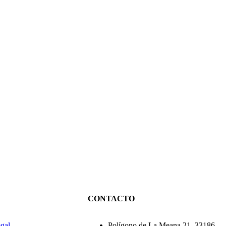
CONTACTO
egal
Polígono de La Meana 21, 33186