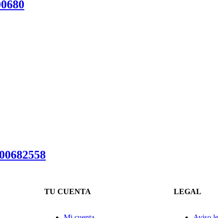
0680
200682558
TU CUENTA
LEGAL
Mi cuenta
Aviso l