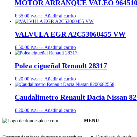
MOTOR ARRANQUE VALEO 964510
€
35.00
Añadir al carrito
IVA inc.
VALVULA EGR A2C53060455 VW
€
50.00
Añadir al carrito
IVA inc.
Polea cigueñal Renault 28317
€
20.00
Añadir al carrito
IVA inc.
Caudalimetro Renault Dacia Nissan 8
€
20.00
Añadir al carrito
IVA inc.
MENÚ
Despieces de motor