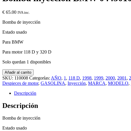
€
65.00
IVA inc.
Bomba de inyección
Estado usado
Para BMW
Para motor 118 D y 320 D
Solo quedan 1 disponibles
Añadir al carrito
SKU:
110008
Categorías:
AÑO
,
1
,
118 D
,
1998
,
1999
,
2000
,
2001
,
Despieces de motor
,
GASOLINA
,
Inyección
,
MARCA
,
MODELO
,
Descripción
Descripción
Bomba de inyección
Estado usado