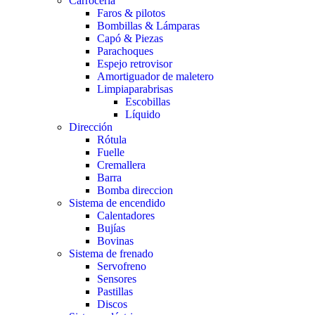
Carrocería
Faros & pilotos
Bombillas & Lámparas
Capó & Piezas
Parachoques
Espejo retrovisor
Amortiguador de maletero
Limpiaparabrisas
Escobillas
Líquido
Dirección
Rótula
Fuelle
Cremallera
Barra
Bomba direccion
Sistema de encendido
Calentadores
Bujías
Bovinas
Sistema de frenado
Servofreno
Sensores
Pastillas
Discos