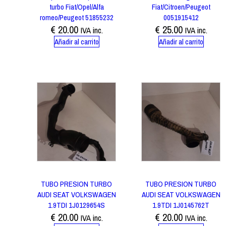
turbo Fiat/Opel/Alfa
Fiat/Citroen/Peugeot
romeo/Peugeot 51855232
0051915412
€
20.00
€
25.00
IVA inc.
IVA inc.
Añadir al carrito
Añadir al carrito
TUBO PRESION TURBO
TUBO PRESION TURBO
AUDI SEAT VOLKSWAGEN
AUDI SEAT VOLKSWAGEN
1.9TDI 1J0129654S
1.9TDI 1J0145762T
€
20.00
€
20.00
IVA inc.
IVA inc.