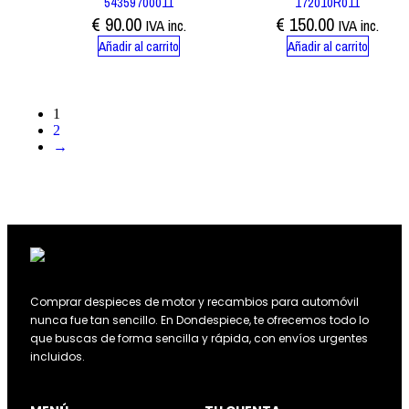
54359700011
172010R011
€
90.00
€
150.00
IVA inc.
IVA inc.
Añadir al carrito
Añadir al carrito
1
2
→
Comprar despieces de motor y recambios para automóvil
nunca fue tan sencillo. En Dondespiece, te ofrecemos todo lo
que buscas de forma sencilla y rápida, con envíos urgentes
incluidos.