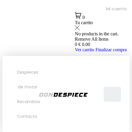
Mi cuenta
0
Tu carrito
No products in the cart.
Remove All Items
0
€ 0.00
Ver carrito
Finalizar compra
Despieces
de motor
Recambios
Contacto