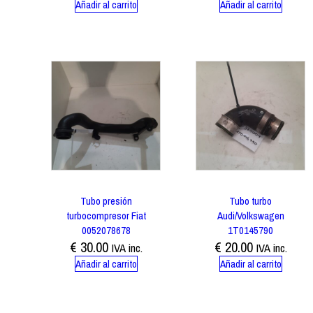
Añadir al carrito
Añadir al carrito
Tubo presión
Tubo turbo
turbocompresor Fiat
Audi/Volkswagen
0052078678
1T0145790
€
30.00
€
20.00
IVA inc.
IVA inc.
Añadir al carrito
Añadir al carrito