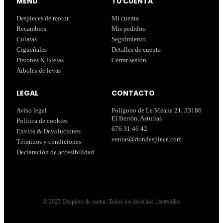
MENÚ
TU CUENTA
Despieces de motor
Mi cuenta
Recambios
Mis pedidos
Culatas
Seguimiento
Cigüeñales
Detalles de cuenta
Pistones & Bielas
Cerrar sesión
Árboles de levas
LEGAL
CONTACTO
Aviso legal
Polígono de La Meana 21, 33186
El Berrón, Asturias
Política de cookies
676 31 46 42
Envíos & Devoluciones
ventas@dondespiece.com
Términos y condiciones
Declaración de accesibilidad
© 2025 Despiece de motor. Todos los derechos reservados