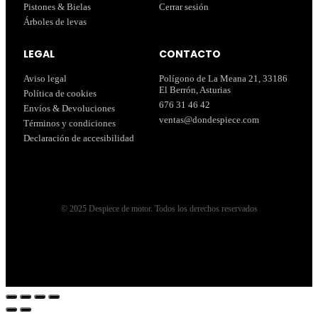
Pistones & Bielas
Cerrar sesión
Árboles de levas
LEGAL
CONTACTO
Aviso legal
Polígono de La Meana 21, 33186
El Berrón, Asturias
Política de cookies
676 31 46 42
Envíos & Devoluciones
ventas@dondespiece.com
Términos y condiciones
Declaración de accesibilidad
© 2025 Despiece de motor. Todos los derechos reservados