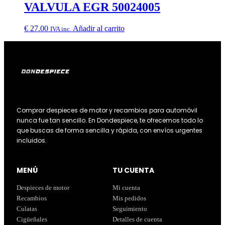
VALVULA EGR 50024005
€
27.00
Añadir al carrito
IVA inc.
Comprar despieces de motor y recambios para automóvil
nunca fue tan sencillo. En Dondespiece, te ofrecemos todo lo
que buscas de forma sencilla y rápida, con envíos urgentes
incluidos.
MENÚ
TU CUENTA
Despieces de motor
Mi cuenta
Recambios
Mis pedidos
Culatas
Seguimiento
Cigüeñales
Detalles de cuenta