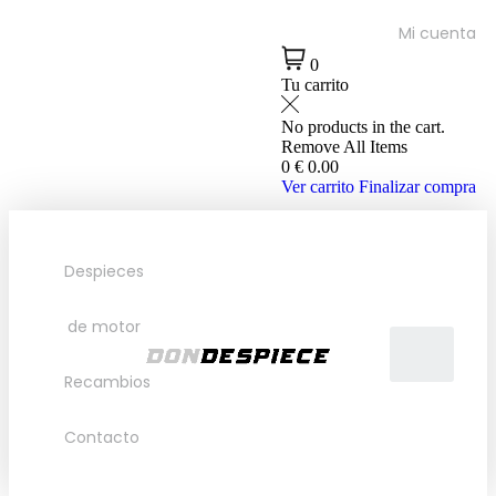
Mi cuenta
0
Tu carrito
No products in the cart.
Remove All Items
0
€ 0.00
Ver carrito
Finalizar compra
Despieces
de motor
Recambios
Contacto