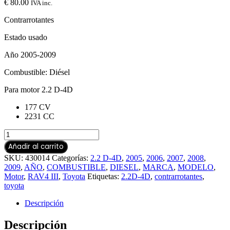
€
80.00
IVA inc.
Contrarrotantes
Estado usado
Año 2005-2009
Combustible: Diésel
Para motor 2.2 D-4D
177 CV
2231 CC
Añadir al carrito
SKU:
430014
Categorías:
2.2 D-4D
,
2005
,
2006
,
2007
,
2008
,
2009
,
AÑO
,
COMBUSTIBLE
,
DIESEL
,
MARCA
,
MODELO
,
Motor
,
RAV4 III
,
Toyota
Etiquetas:
2.2D-4D
,
contrarrotantes
,
toyota
Descripción
Descripción