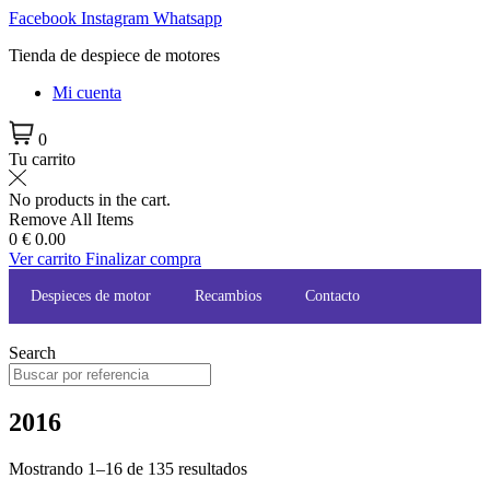
Ir
Facebook
Instagram
Whatsapp
al
Tienda de despiece de motores
contenido
Mi cuenta
0
Tu carrito
No products in the cart.
Remove All Items
0
€ 0.00
Ver carrito
Finalizar compra
Despieces de motor
Recambios
Contacto
Search
2016
Mostrando 1–16 de 135 resultados