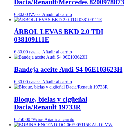
Dacia/Renault/Mercedes 8200978873
€
80.00
Añadir al carrito
IVA inc.
ÁRBOL LEVAS BKD 2.0 TDI
038109111E
€
80.00
Añadir al carrito
IVA inc.
Bandeja aceite Audi S4 06E103623H
€
30.00
Añadir al carrito
IVA inc.
Bloque, bielas y cigüeñal
Dacia/Renault 19733R
€
250.00
Añadir al carrito
IVA inc.