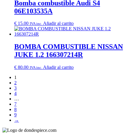
Bomba combustible Audi S4
06E103535A
€
15.00
Añadir al carrito
IVA inc.
BOMBA COMBUSTIBLE NISSAN
JUKE 1.2 166307214R
€
80.00
Añadir al carrito
IVA inc.
1
2
3
4
…
7
8
9
→