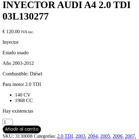
INYECTOR AUDI A4 2.0 TDI
03L130277
€
120.00
IVA inc.
Inyector
Estado usado
Año 2003-2012
Combustible: Diésel
Para motor 2.0 TDI
140 CV
1968 CC
Hay existencias
Añadir al carrito
SKU:
3130008
Categorías:
2.0 TDI
,
2003
,
2004
,
2005
,
2006
,
2007
,