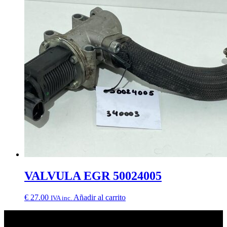
VALVULA EGR 50024005
€
27.00
Añadir al carrito
IVA inc.