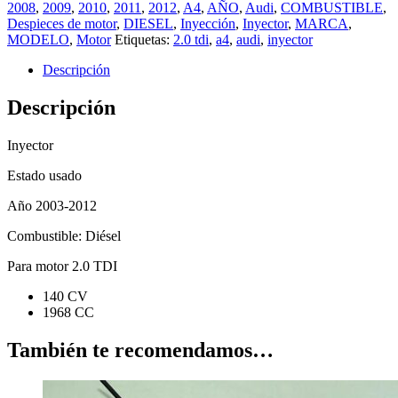
2008
,
2009
,
2010
,
2011
,
2012
,
A4
,
AÑO
,
Audi
,
COMBUSTIBLE
,
Despieces de motor
,
DIESEL
,
Inyección
,
Inyector
,
MARCA
,
MODELO
,
Motor
Etiquetas:
2.0 tdi
,
a4
,
audi
,
inyector
Descripción
Descripción
Inyector
Estado usado
Año 2003-2012
Combustible: Diésel
Para motor 2.0 TDI
140 CV
1968 CC
También te recomendamos…