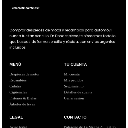
Comprar despieces de motor y recambios para automóvil
nunca fue tan sencillo. En Dondespiece, te ofrecemos todo lo
que buscas de forma sencilla y rápida, con envíos urgentes
incluidos.
MENÚ
TU CUENTA
Despieces de motor
Mi cuenta
Recambios
Mis pedidos
Culatas
Seguimiento
Cigüeñales
Detalles de cuenta
Pistones & Bielas
Cerrar sesión
Árboles de levas
LEGAL
CONTACTO
Aviso legal
Polígono de La Meana 21, 33186