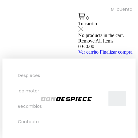
Mi cuenta
0
Tu carrito
No products in the cart.
Remove All Items
0
€ 0.00
Ver carrito
Finalizar compra
Despieces
de motor
Recambios
Contacto