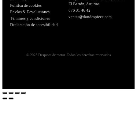
El Berrón, Asturias
Política de cookies
676 31 46 42
Envíos & Devoluciones
ventas@dondespiece.com
Términos y condiciones
Declaración de accesibilidad
© 2025 Despiece de motor. Todos los derechos reservados