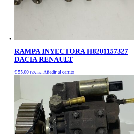
RAMPA INYECTORA H8201157327
DACIA RENAULT
€
55.00
Añadir al carrito
IVA inc.