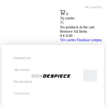
Mi cuenta
0
Tu carrito
No products in the cart.
Remove All Items
0
€ 0.00
Ver carrito
Finalizar compra
Despieces
de motor
Recambios
Contacto