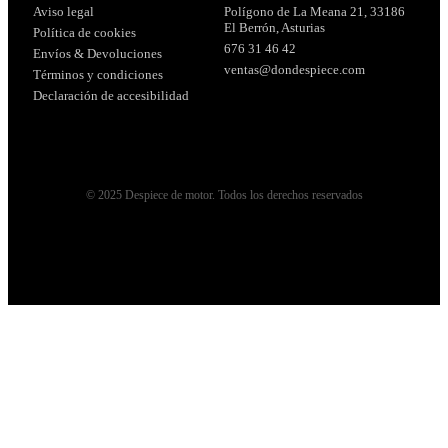
Aviso legal
Polígono de La Meana 21, 33186
El Berrón, Asturias
Política de cookies
676 31 46 42
Envíos & Devoluciones
ventas@dondespiece.com
Términos y condiciones
Declaración de accesibilidad
© 2025 Despiece de motor. Todos los derechos reservados