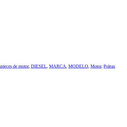
pieces de motor
,
DIESEL
,
MARCA
,
MODELO
,
Motor
,
Poleas