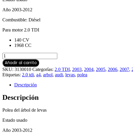
Año 2003-2012
Combustible: Diésel
Para motor 2.0 TDI
140 CV
1968 CC
Añadir al carrito
SKU:
3130010
Categorías:
2.0 TDI
,
2003
,
2004
,
2005
,
2006
,
2007
,
Etiquetas:
2.0 tdi
,
a4
,
arbol
,
audi
,
levas
,
polea
Descripción
Descripción
Polea del árbol de levas
Estado usado
Año 2003-2012