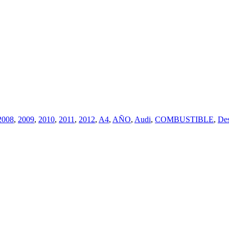
2008
,
2009
,
2010
,
2011
,
2012
,
A4
,
AÑO
,
Audi
,
COMBUSTIBLE
,
Des