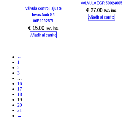
VALVULA EGR 50024005
Válvula control, ajuste
€
27.00
IVA inc.
levas Audi S4
Añadir al carrito
06E109257L
€
15.00
IVA inc.
Añadir al carrito
←
1
2
3
…
16
17
18
19
20
21
→