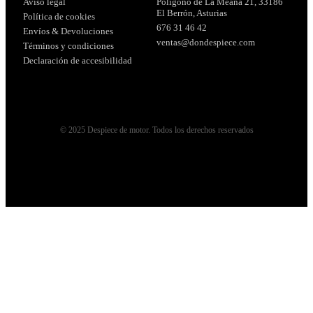
Aviso legal
Polígono de La Meana 21, 33186
El Berrón, Asturias
Política de cookies
676 31 46 42
Envíos & Devoluciones
ventas@dondespiece.com
Términos y condiciones
Declaración de accesibilidad
© 2025 Despiece de motor. Todos los derechos reservados