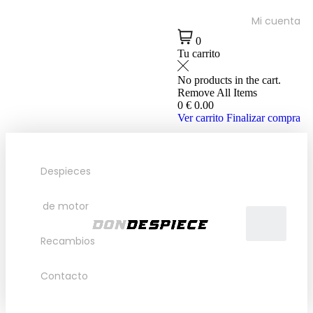
Mi cuenta
0
Tu carrito
No products in the cart.
Remove All Items
0
€ 0.00
Ver carrito
Finalizar compra
Despieces
de motor
Recambios
Contacto