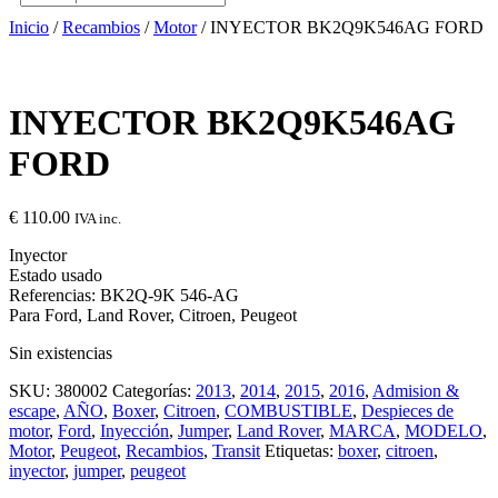
Inicio
/
Recambios
/
Motor
/ INYECTOR BK2Q9K546AG FORD
INYECTOR BK2Q9K546AG
FORD
€
110.00
IVA inc.
Inyector
Estado usado
Referencias: BK2Q-9K 546-AG
Para Ford, Land Rover, Citroen, Peugeot
Sin existencias
SKU:
380002
Categorías:
2013
,
2014
,
2015
,
2016
,
Admision &
escape
,
AÑO
,
Boxer
,
Citroen
,
COMBUSTIBLE
,
Despieces de
motor
,
Ford
,
Inyección
,
Jumper
,
Land Rover
,
MARCA
,
MODELO
,
Motor
,
Peugeot
,
Recambios
,
Transit
Etiquetas:
boxer
,
citroen
,
inyector
,
jumper
,
peugeot