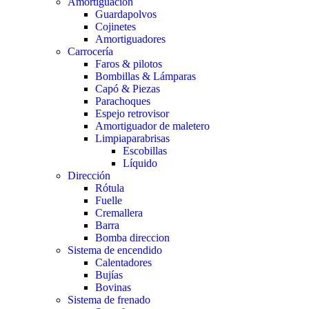
Amortiguación
Guardapolvos
Cojinetes
Amortiguadores
Carrocería
Faros & pilotos
Bombillas & Lámparas
Capó & Piezas
Parachoques
Espejo retrovisor
Amortiguador de maletero
Limpiaparabrisas
Escobillas
Líquido
Dirección
Rótula
Fuelle
Cremallera
Barra
Bomba direccion
Sistema de encendido
Calentadores
Bujías
Bovinas
Sistema de frenado