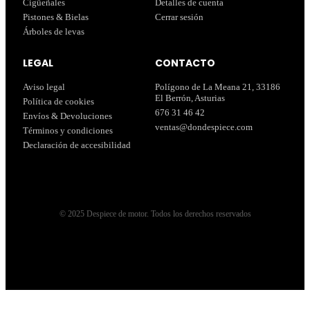
Cigüeñales
Detalles de cuenta
Pistones & Bielas
Cerrar sesión
Árboles de levas
LEGAL
CONTACTO
Aviso legal
Polígono de La Meana 21, 33186
El Berrón, Asturias
Política de cookies
676 31 46 42
Envíos & Devoluciones
ventas@dondespiece.com
Términos y condiciones
Declaración de accesibilidad
© 2025 Despiece de motor. Todos los derechos reservados