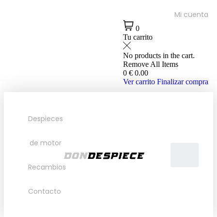
Mi cuenta
0
Tu carrito
No products in the cart.
Remove All Items
0
€ 0.00
Ver carrito
Finalizar compra
Despieces
de motor
Recambios
Contacto