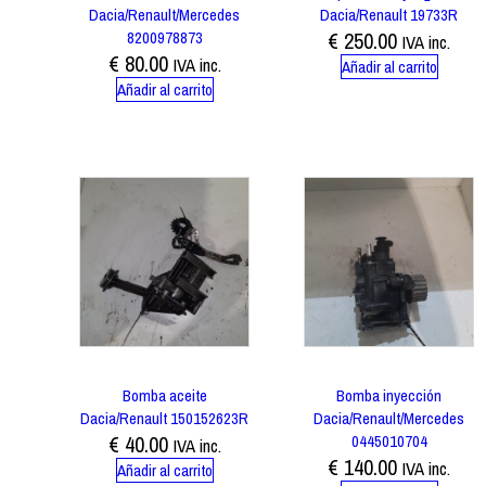
Dacia/Renault/Mercedes
Dacia/Renault 19733R
8200978873
€
250.00
IVA inc.
€
80.00
IVA inc.
Añadir al carrito
Añadir al carrito
Bomba aceite
Bomba inyección
Dacia/Renault 150152623R
Dacia/Renault/Mercedes
€
40.00
0445010704
IVA inc.
€
140.00
IVA inc.
Añadir al carrito