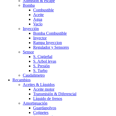
Admision & escape
Bomba
Combustible
Aceite
Agua
Vacío
Inyección
Bomba Combustible
Inyector
Rampa Inyeccion
Regulador y Sensores
Sensor
S. Cigüeñal
S. Arbol levas
S. Presión
S. Turbo
Caudalimetro
Recambios
Aceites & Líquidos
Aceite motor
Transmisión & Diferencial
Líquido de frenos
Amortiguación
Guardapolvos
Cojinetes