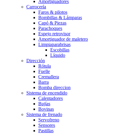
Amortiguadores
Carrocería
Faros & pilotos
Bombillas & Lámparas
Capó & Piezas
Parachoques
Espejo retrovisor
Amortiguador de maletero
Limpiaparabrisas
Escobillas
Líquido
Dirección
Rótula
Fuelle
Cremallera
Barra
Bomba direccion
Sistema de encendido
Calentadores
Bujías
Bovinas
Sistema de frenado
Servofreno
Sensores
Pastillas