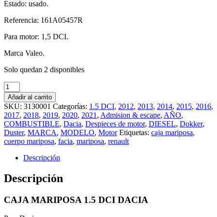
Estado: usado.
Referencia: 161A05457R
Para motor: 1,5 DCI.
Marca Valeo.
Solo quedan 2 disponibles
Caja
mariposa
Añadir al carrito
1.5
SKU:
3130001
Categorías:
1.5 DCI
,
2012
,
2013
,
2014
,
2015
,
2016
,
DCI
2017
,
2018
,
2019
,
2020
,
2021
,
Admision & escape
,
AÑO
,
Dacia
COMBUSTIBLE
,
Dacia
,
Despieces de motor
,
DIESEL
,
Dokker
,
161A05457R
Duster
,
MARCA
,
MODELO
,
Motor
Etiquetas:
caja mariposa
,
cantidad
cuerpo mariposa
,
facia
,
mariposa
,
renault
Descripción
Descripción
CAJA MARIPOSA 1.5 DCI DACIA