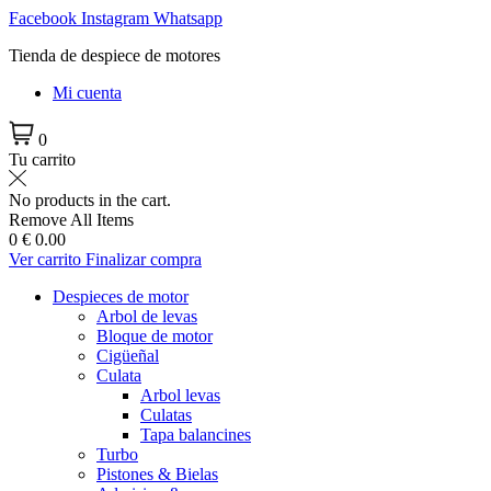
Ir
Facebook
Instagram
Whatsapp
al
Tienda de despiece de motores
contenido
Mi cuenta
0
Tu carrito
No products in the cart.
Remove All Items
0
€ 0.00
Ver carrito
Finalizar compra
Despieces de motor
Arbol de levas
Bloque de motor
Cigüeñal
Culata
Arbol levas
Culatas
Tapa balancines
Turbo
Pistones & Bielas