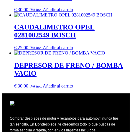
€
30.00
Añadir al carrito
IVA inc.
CAUDALIMETRO OPEL
0281002549 BOSCH
€
25.00
Añadir al carrito
IVA inc.
DEPRESOR DE FRENO / BOMBA
VACIO
€
30.00
Añadir al carrito
IVA inc.
Comprar despieces de motor y recambios para automóvil nunca fue
tan sencillo. En Dondespiece, te ofrecemos todo lo que buscas de
forma sencilla y rápida, con envíos urgentes incluidos.