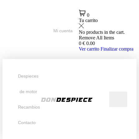
0
Tu carrito
Mi cuenta
No products in the cart.
Remove All Items
0
€ 0.00
Ver carrito
Finalizar compra
Despieces
de motor
Recambios
Contacto