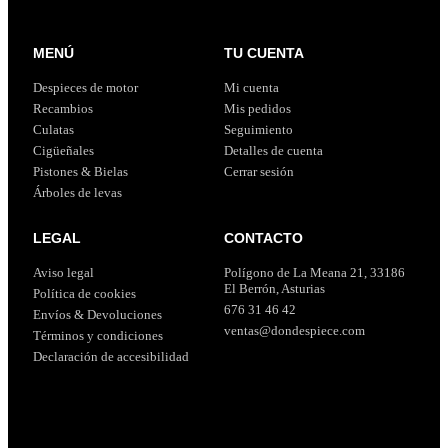
MENÚ
TU CUENTA
Despieces de motor
Mi cuenta
Recambios
Mis pedidos
Culatas
Seguimiento
Cigüeñales
Detalles de cuenta
Pistones & Bielas
Cerrar sesión
Árboles de levas
LEGAL
CONTACTO
Aviso legal
Polígono de La Meana 21, 33186
El Berrón, Asturias
Política de cookies
676 31 46 42
Envíos & Devoluciones
ventas@dondespiece.com
Términos y condiciones
Declaración de accesibilidad