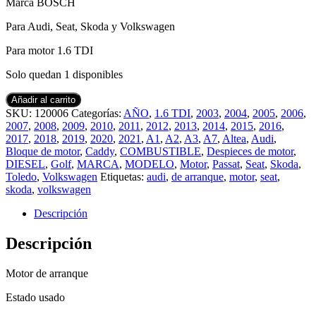
Marca BOSCH
Para Audi, Seat, Skoda y Volkswagen
Para motor 1.6 TDI
Solo quedan 1 disponibles
Añadir al carrito
SKU:
120006
Categorías:
AÑO
,
1.6 TDI
,
2003
,
2004
,
2005
,
2006
,
2007
,
2008
,
2009
,
2010
,
2011
,
2012
,
2013
,
2014
,
2015
,
2016
,
2017
,
2018
,
2019
,
2020
,
2021
,
A1
,
A2
,
A3
,
A7
,
Altea
,
Audi
,
Bloque de motor
,
Caddy
,
COMBUSTIBLE
,
Despieces de motor
,
DIESEL
,
Golf
,
MARCA
,
MODELO
,
Motor
,
Passat
,
Seat
,
Skoda
,
Toledo
,
Volkswagen
Etiquetas:
audi
,
de arranque
,
motor
,
seat
,
skoda
,
volkswagen
Descripción
Descripción
Motor de arranque
Estado usado