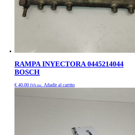
RAMPA INYECTORA 0445214044
BOSCH
€
40.00
Añadir al carrito
IVA inc.