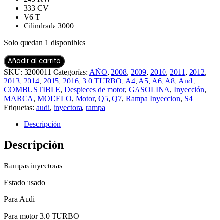
333 CV
V6 T
Cilindrada 3000
Solo quedan 1 disponibles
Añadir al carrito
SKU:
3200011
Categorías:
AÑO
,
2008
,
2009
,
2010
,
2011
,
2012
,
2013
,
2014
,
2015
,
2016
,
3.0 TURBO
,
A4
,
A5
,
A6
,
A8
,
Audi
,
COMBUSTIBLE
,
Despieces de motor
,
GASOLINA
,
Inyección
,
MARCA
,
MODELO
,
Motor
,
Q5
,
Q7
,
Rampa Inyeccion
,
S4
Etiquetas:
audi
,
inyectora
,
rampa
Descripción
Descripción
Rampas inyectoras
Estado usado
Para Audi
Para motor 3.0 TURBO