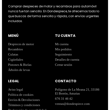
Comprar despieces de motor y recambios para automóvil
nunca fue tan sencillo. En Dondespiece, te ofrecemos todo lo
que buscas de forma sencilla y rápida, con envíos urgentes
incluidos.
MENÚ
TU CUENTA
Despieces de motor
Mi cuenta
Recambios
Mis pedidos
Culatas
Seguimiento
Cigüeñales
Detalles de cuenta
Pistones & Bielas
Cerrar sesión
Árboles de levas
LEGAL
CONTACTO
Aviso legal
Polígono de La Meana 21, 33186
El Berrón, Asturias
Política de cookies
676 31 46 42
Envíos & Devoluciones
ventas@dondespiece.com
Términos y condiciones