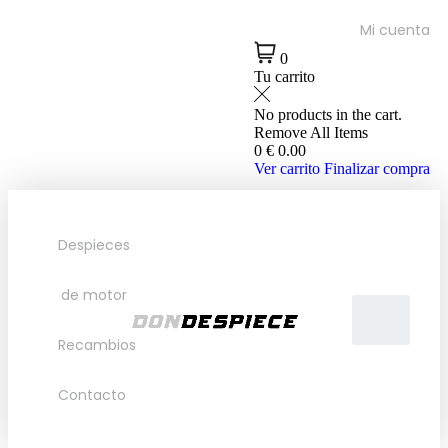
Mi cuenta
0
Tu carrito
No products in the cart.
Remove All Items
0
€ 0.00
Ver carrito
Finalizar compra
Despieces
de motor
Recambios
Contacto